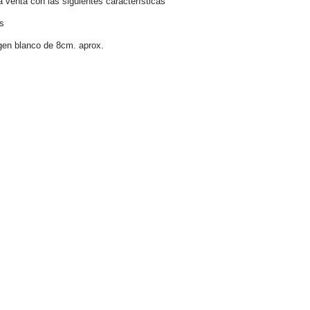
venta con las siguientes características
s
gen blanco de 8cm. aprox.