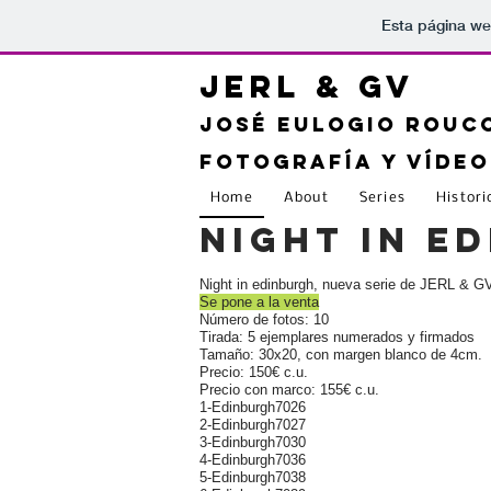
Esta página we
JER
L & GV
josé eulogio
rouco
fotografía y vídeo
Home
About
Series
Histori
night in e
Night in edinburgh, nueva serie de JERL & G
Se pone a la venta
Número de fotos: 10
Tirada: 5 ejemplares numerados y firmados
Tamaño: 30x20, con margen blanco de 4cm.
Precio: 150€ c.u.
Precio con marco: 155€ c.u.
1-Edinburgh7026
2-Edinburgh7027
3-Edinburgh7030
4-Edinburgh7036
5-Edinburgh7038