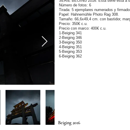
SERIE BEIJING 2016. Esta serie está a la 
Número de fotos: 6
Tirada: 5 ejemplares numerados y firmado
Papel: Hahnemühle Photo Rag 308.
Tamaño: 66,6x49,4 cm. con bastidor, mar
Precio: 350€ c.u.
Precio con marco: 400€ c.u.
1-Beiging 341
2-Beiging 346
3-Beiging 350
4-Beiging 351
5-Beiging 353
6-Beiging 362
Beiging 2016