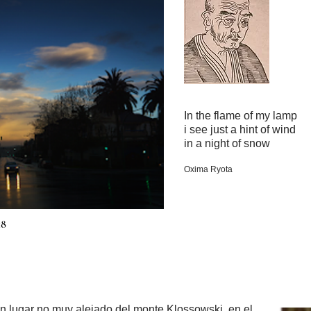
In the flame of my lamp
i see just a hint of wind
in a night of snow
Oxima Ryota
18
n lugar no muy alejado del monte Klossowski, en el