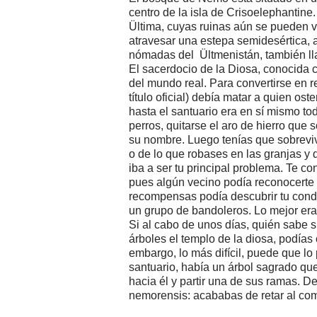
centro de la isla de Crisoelephantine
Ültima, cuyas ruinas aún se pueden v
atravesar una estepa semidesértica, a 
nómadas del Ültmenistán, también lla
El sacerdocio de la Diosa, conocida c
del mundo real. Para convertirse en 
título oficial) debía matar a quien os
hasta el santuario era en sí mismo tod
perros, quitarse el aro de hierro que 
su nombre. Luego tenías que sobreviv
o de lo que robases en las granjas y d
iba a ser tu principal problema. Te co
pues algún vecino podía reconocerte o
recompensas podía descubrir tu condi
un grupo de bandoleros. Lo mejor era 
Si al cabo de unos días, quién sabe si
árboles el templo de la diosa, podías 
embargo, lo más difícil, puede que lo 
santuario, había un árbol sagrado que
hacia él y partir una de sus ramas. D
nemorensis: acababas de retar al co